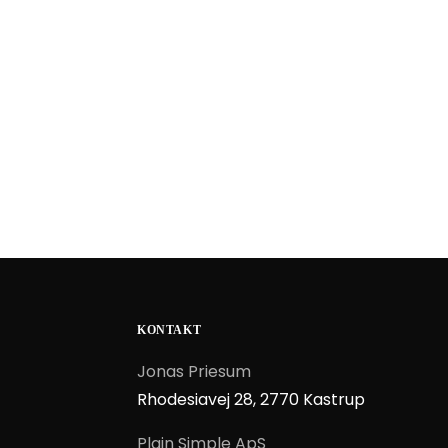
KONTAKT
Jonas Priesum
Rhodesiavej 28, 2770 Kastrup
Plain Simple ApS