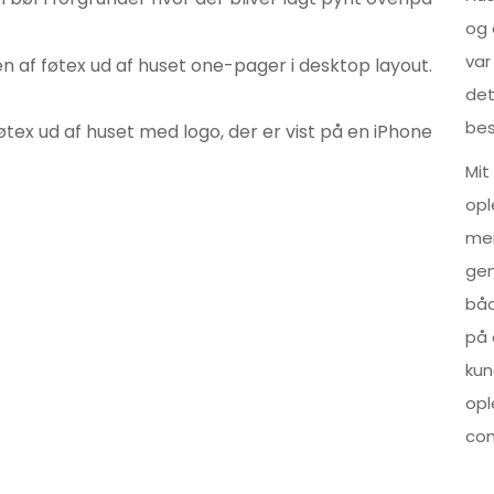
og 
var
det
bes
Mit
opl
men
gen
bå
på 
kun
opl
com