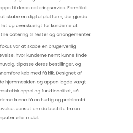
apps til deres cateringservice. Formålet
 at skabe en digital platform, der gjorde
 let og overskueligt for kunderne at
tille catering til fester og arrangementer.
 fokus var at skabe en brugervenlig
evelse, hvor kunderne nemt kunne finde
uvalg, tilpasse deres bestillinger, og
nemføre køb med få klik. Designet af
de hjemmesiden og appen lagde vægt
æstetisk appel og funktionalitet, så
derne kunne få en hurtig og problemfri
evelse, uanset om de bestilte fra en
puter eller mobil.