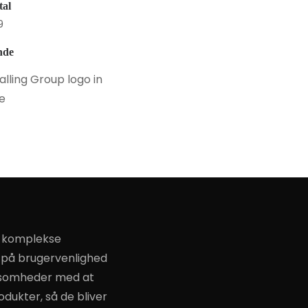
tal
9
nde
e komplekse
s på brugervenlighed
rksomheder med at
odukter, så de bliver