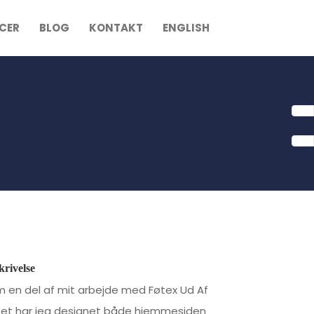
NCER
BLOG
KONTAKT
ENGLISH
krivelse
 en del af mit arbejde med Føtex Ud Af
et har jeg designet både hjemmesiden