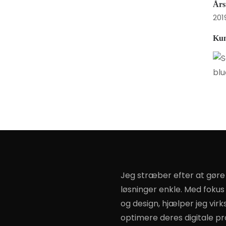
Års
201
Ku
Jeg stræber efter at gør
løsninger enkle. Med foku
og design, hjælper jeg vi
optimere deres digitale pr